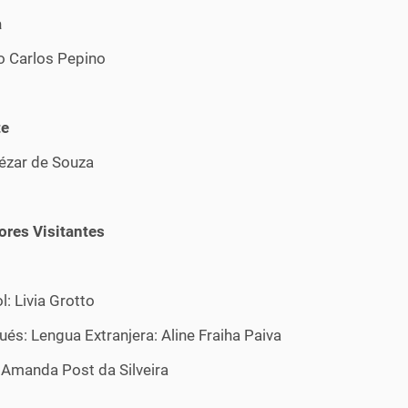
a
o Carlos Pepino
te
Cézar de Souza
ores Visitantes
: Livia Grotto
és: Lengua Extranjera: Aline Fraiha Paiva
: Amanda Post da Silveira