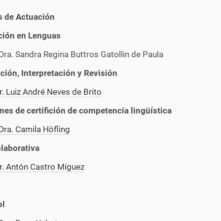
s de Actuación
ión en Lenguas
Dra. Sandra Regina Buttros Gatollin de Paula
ción, Interpretación y Revisión
r. Luiz André Neves de Brito
es de certifición de competencia lingüística
Dra. Camila Höfling
laborativa
Dr. Antón Castro Míguez
ol