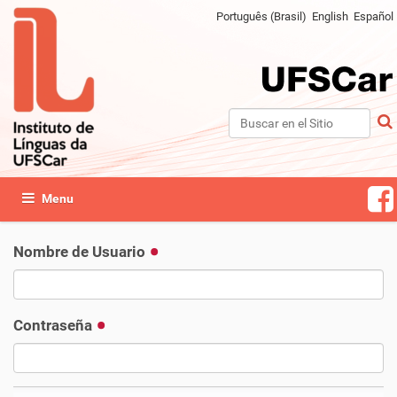
Português (Brasil)
English
Español
Buscar
Búsqueda Avanzada…
Mostrar/Ocultar navegación
Nombre de Usuario
Contraseña