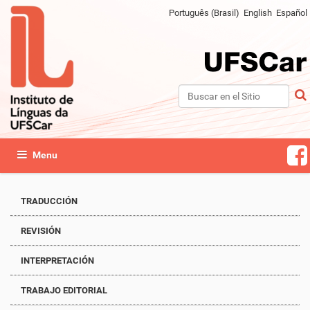
Português (Brasil)
English
Español
Buscar
Búsqueda Avanzada…
Mostrar/Ocultar navegación
TRADUCCIÓN
REVISIÓN
INTERPRETACIÓN
TRABAJO EDITORIAL