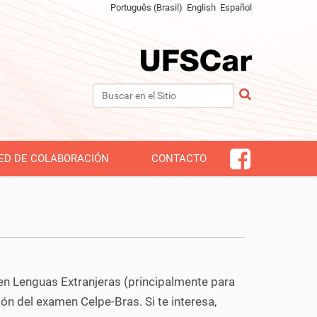
Português (Brasil)
English
Español
Buscar
Búsqueda Avanzada…
ED DE COLABORACIÓN
CONTACTO
 en Lenguas Extranjeras (principalmente para
ón del examen Celpe-Bras. Si te interesa,