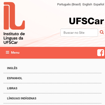
Português (Brasil)
English
Español
Busca
Busca Avançada…
Toggle navigation
INGLÊS
ESPANHOL
LIBRAS
LÍNGUAS INDÍGENAS