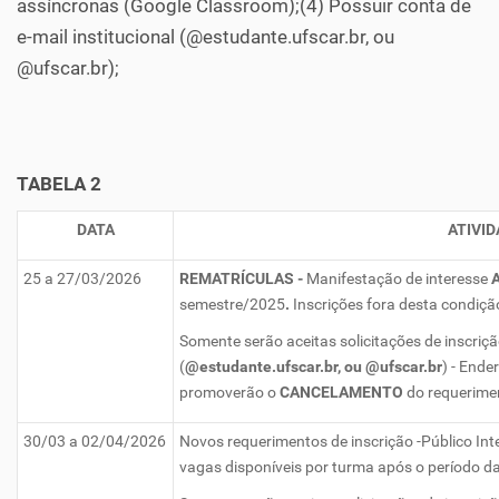
assíncronas (Google Classroom);(4) Possuir conta de
e-mail institucional (@estudante.ufscar.br, ou
@ufscar.br);
TABELA 2
DATA
ATIVID
25 a 27/03/2026
REMATRÍCULAS -
Manifestação de interesse
semestre/2025
.
Inscrições fora desta condiçã
Somente serão aceitas solicitações de inscriçã
(
@estudante.ufscar.br, ou @ufscar.br
) - Ende
promoverão o
CANCELAMENTO
do requerimen
30/03 a 02/04/2026
Novos requerimentos de inscrição -Público Int
vagas disponíveis por turma após o período da