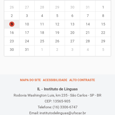
m
26
27
28
29
30
31
1
o
n
2
3
4
5
6
7
8
t
9
10
11
12
13
14
15
h
-
16
17
18
19
20
21
22
8
23
24
25
26
27
28
29
30
31
1
2
3
4
5
MAPA DO SITE
ACESSIBILIDADE
ALTO CONTRASTE
IL - Instituto de Línguas
Rodovia Washington Luis, km 235 - São Carlos - SP - BR
CEP: 13565-905
Telefone: (16) 3306-6747
Email: institutodelinguas@ufscar.br