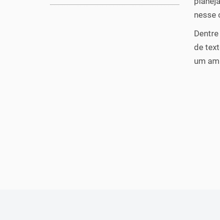
planej
nesse 
Dentre 
de tex
um amb