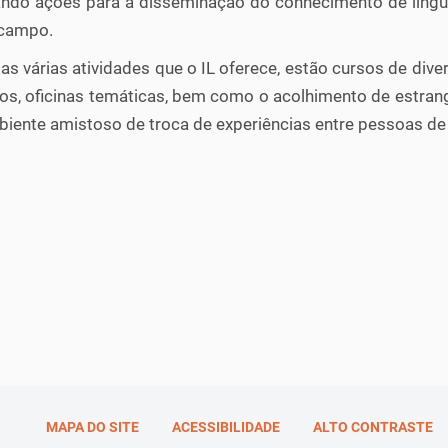
ando ações para a disseminação do conhecimento de língu
campo.
as várias atividades que o IL oferece, estão cursos de diver
tos, oficinas temáticas, bem como o acolhimento de estra
iente amistoso de troca de experiências entre pessoas de d
MAPA DO SITE
ACESSIBILIDADE
ALTO CONTRASTE