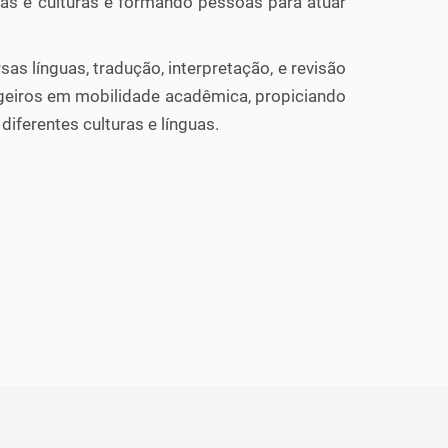
as e culturas e formando pessoas para atuar
sas línguas, tradução, interpretação, e revisão
ngeiros em mobilidade acadêmica, propiciando
iferentes culturas e línguas.