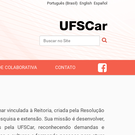
Português (Brasil)
English
Español
Busca
Busca Avançada…
DE COLABORATIVA
CONTATO
ar vinculada à Reitoria, criada pela Resolução
squisa e extensão. Sua missão é desenvolver,
das pela UFSCar, reconhecendo demandas e